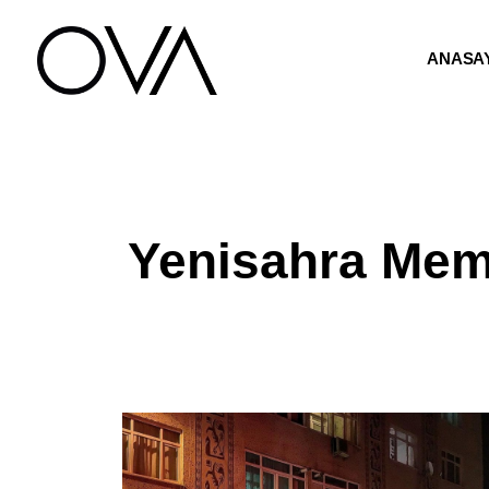
ANASA
Yenisahra Memi